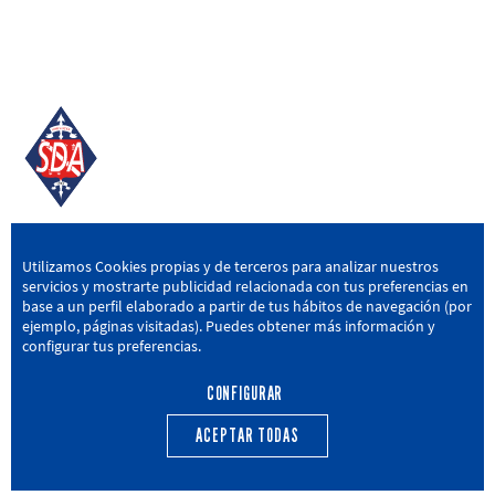
SD AMOREBIETA
Utilizamos Cookies propias y de terceros para analizar nuestros
servicios y mostrarte publicidad relacionada con tus preferencias en
San Miguel Kalea, 16, 48340 Amorebieta, Bizkaia
base a un perfil elaborado a partir de tus hábitos de navegación (por
ejemplo, páginas visitadas). Puedes obtener más información y
946 604 751
|
sda@sdamorebieta.eus
configurar tus preferencias.
CONFIGURAR
ACEPTAR TODAS
PRIMER EQUIPO
CANTERA
ACTUALIDAD
CALENDARIO