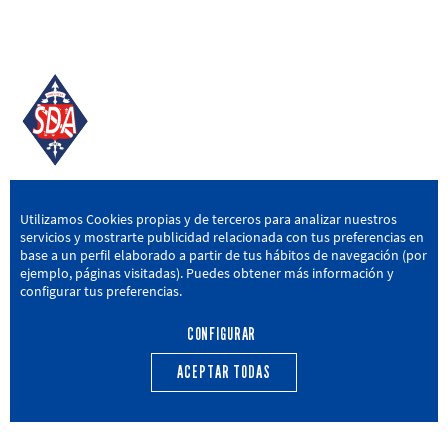
SD AMOREBIETA
Utilizamos Cookies propias y de terceros para analizar nuestros
servicios y mostrarte publicidad relacionada con tus preferencias en
San Miguel Kalea, 16, 48340 Amorebieta, Bizkaia
base a un perfil elaborado a partir de tus hábitos de navegación (por
ejemplo, páginas visitadas). Puedes obtener más información y
946 604 751
|
sda@sdamorebieta.eus
configurar tus preferencias.
CONFIGURAR
ACEPTAR TODAS
PRIMER EQUIPO
CANTERA
ACTUALIDAD
CALENDARIO
TRANSPARENCIA