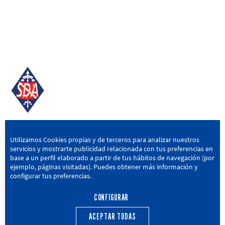
SD AMOREBIETA
Utilizamos Cookies propias y de terceros para analizar nuestros
servicios y mostrarte publicidad relacionada con tus preferencias en
San Miguel Kalea, 16, 48340 Amorebieta, Bizkaia
base a un perfil elaborado a partir de tus hábitos de navegación (por
ejemplo, páginas visitadas). Puedes obtener más información y
946 604 751
|
sda@sdamorebieta.eus
configurar tus preferencias.
CONFIGURAR
ACEPTAR TODAS
PRIMER EQUIPO
CANTERA
ACTUALIDAD
CALENDARIO