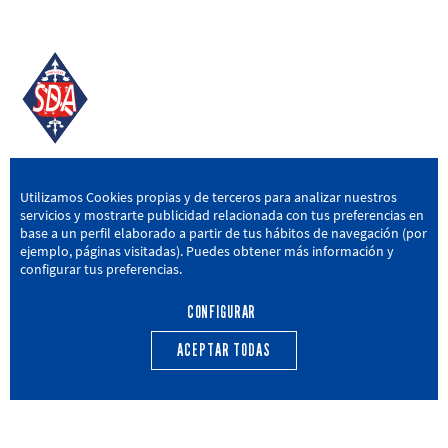
SD AMOREBIETA
Utilizamos Cookies propias y de terceros para analizar nuestros
servicios y mostrarte publicidad relacionada con tus preferencias en
San Miguel Kalea, 16, 48340 Amorebieta, Bizkaia
base a un perfil elaborado a partir de tus hábitos de navegación (por
ejemplo, páginas visitadas). Puedes obtener más información y
946 604 751
|
sda@sdamorebieta.eus
configurar tus preferencias.
CONFIGURAR
ACEPTAR TODAS
PRIMER EQUIPO
CANTERA
ACTUALIDAD
CALENDARIO
TRANSPARENCIA