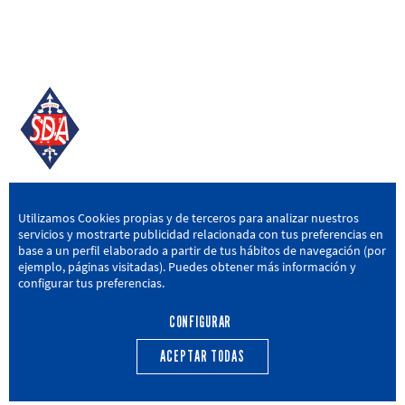
SD AMOREBIETA
Utilizamos Cookies propias y de terceros para analizar nuestros
servicios y mostrarte publicidad relacionada con tus preferencias en
San Miguel Kalea, 16, 48340 Amorebieta, Bizkaia
base a un perfil elaborado a partir de tus hábitos de navegación (por
ejemplo, páginas visitadas). Puedes obtener más información y
946 604 751
|
sda@sdamorebieta.eus
configurar tus preferencias.
CONFIGURAR
ACEPTAR TODAS
PRIMER EQUIPO
CANTERA
ACTUALIDAD
CALENDARIO