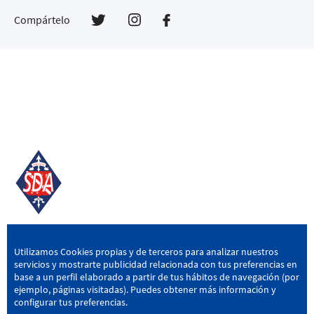
Compártelo
SD AMOREBIETA
Utilizamos Cookies propias y de terceros para analizar nuestros
servicios y mostrarte publicidad relacionada con tus preferencias en
San Miguel Kalea, 16, 48340 Amorebieta, Bizkaia
base a un perfil elaborado a partir de tus hábitos de navegación (por
ejemplo, páginas visitadas). Puedes obtener más información y
946 604 751
|
sda@sdamorebieta.eus
configurar tus preferencias.