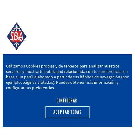
SD AMOREBIETA
Utilizamos Cookies propias y de terceros para analizar nuestros
servicios y mostrarte publicidad relacionada con tus preferencias en
San Miguel Kalea, 16, 48340 Amorebieta, Bizkaia
base a un perfil elaborado a partir de tus hábitos de navegación (por
ejemplo, páginas visitadas). Puedes obtener más información y
946 604 751
|
sda@sdamorebieta.eus
configurar tus preferencias.
CONFIGURAR
ACEPTAR TODAS
PRIMER EQUIPO
CANTERA
ACTUALIDAD
CALENDARIO
TRANSPARENCIA