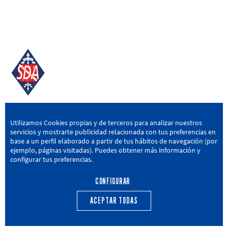
SD AMOREBIETA
Utilizamos Cookies propias y de terceros para analizar nuestros
servicios y mostrarte publicidad relacionada con tus preferencias en
San Miguel Kalea, 16, 48340 Amorebieta, Bizkaia
base a un perfil elaborado a partir de tus hábitos de navegación (por
ejemplo, páginas visitadas). Puedes obtener más información y
946 604 751
|
sda@sdamorebieta.eus
configurar tus preferencias.
CONFIGURAR
ACEPTAR TODAS
PRIMER EQUIPO
CANTERA
ACTUALIDAD
CALENDARIO