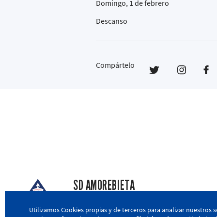
Domingo, 1 de febrero
Descanso
Compártelo
SD AMOREBIETA
San Miguel Kalea, 16, 48340 Amorebieta, Biz
Utilizamos Cookies propias y de terceros para analizar nuestros s