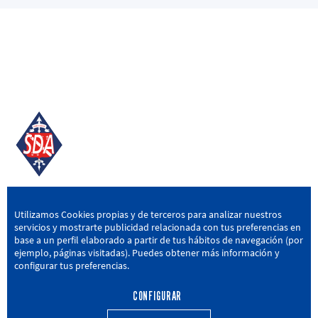
SD AMOREBIETA
Utilizamos Cookies propias y de terceros para analizar nuestros
servicios y mostrarte publicidad relacionada con tus preferencias en
San Miguel Kalea, 16, 48340 Amorebieta, Bizkaia
base a un perfil elaborado a partir de tus hábitos de navegación (por
ejemplo, páginas visitadas). Puedes obtener más información y
946 604 751
|
sda@sdamorebieta.eus
configurar tus preferencias.
CONFIGURAR