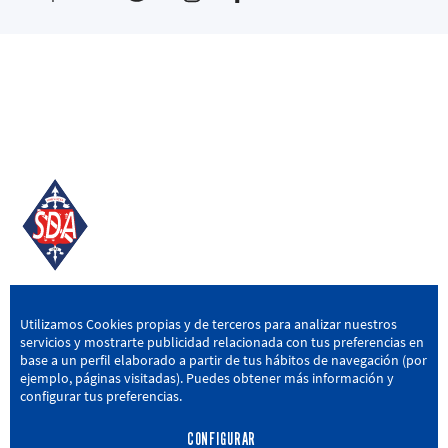
SD AMOREBIETA
Utilizamos Cookies propias y de terceros para analizar nuestros
servicios y mostrarte publicidad relacionada con tus preferencias en
San Miguel Kalea, 16, 48340 Amorebieta, Bizkaia
base a un perfil elaborado a partir de tus hábitos de navegación (por
ejemplo, páginas visitadas). Puedes obtener más información y
946 604 751
|
sda@sdamorebieta.eus
configurar tus preferencias.
CONFIGURAR