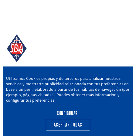
SD AMOREBIETA
Utilizamos Cookies propias y de terceros para analizar nuestros
servicios y mostrarte publicidad relacionada con tus preferencias en
San Miguel Kalea, 16, 48340 Amorebieta, Bizkaia
base a un perfil elaborado a partir de tus hábitos de navegación (por
ejemplo, páginas visitadas). Puedes obtener más información y
946 604 751
|
sda@sdamorebieta.eus
configurar tus preferencias.
CONFIGURAR
ACEPTAR TODAS
PRIMER EQUIPO
CANTERA
ACTUALIDAD
CALENDARIO