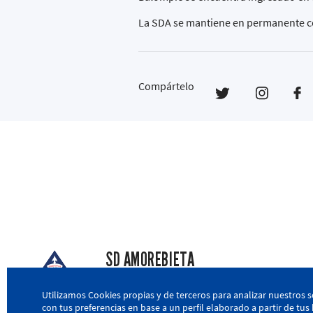
La SDA se mantiene en permanente cont
Compártelo
SD AMOREBIETA
San Miguel Kalea, 16, 48340 Amorebieta, Biz
Utilizamos Cookies propias y de terceros para analizar nuestros s
con tus preferencias en base a un perfil elaborado a partir de tu
946 604 751
|
sda@sdamorebieta.eus