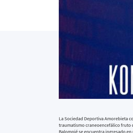
La Sociedad Deportiva Amorebieta com
traumatismo craneoencefálico fruto d
Balompié se encuentra ingresado en u