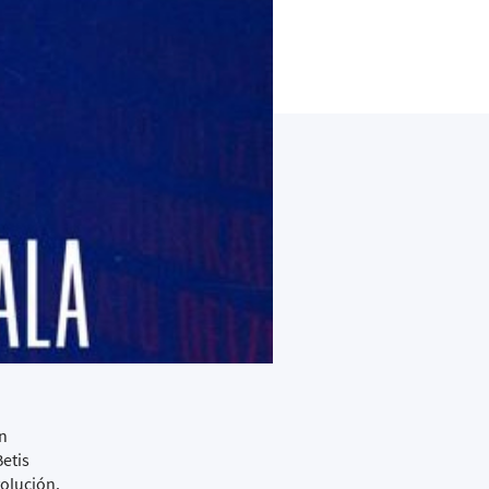
un
etis
olución.