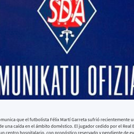
unica que el futbolista Félix Martí Garreta sufrió recientemente 
e una caída en el ámbito doméstico. El jugador cedido por el Real B
n centro hospitalario, con pronóstico reservado y pendiente de ev