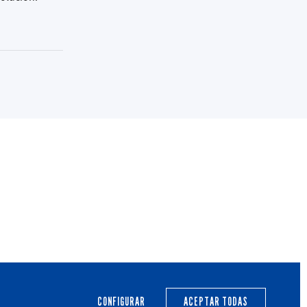
PRIMER EQUIPO
CANTERA
ACTUALIDAD
CALENDARIO
CONFIGURAR
ACEPTAR TODAS