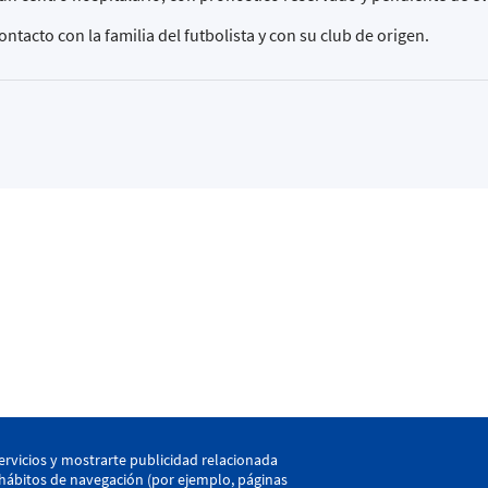
acto con la familia del futbolista y con su club de origen.
kaia
ervicios y mostrarte publicidad relacionada
s hábitos de navegación (por ejemplo, páginas