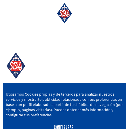
SD AMOREBIETA
Utilizamos Cookies propias y de terceros para analizar nuestros
servicios y mostrarte publicidad relacionada con tus preferencias en
San Miguel Kalea, 16, 48340 Amorebieta, Bizkaia
base a un perfil elaborado a partir de tus hábitos de navegación (por
ejemplo, páginas visitadas). Puedes obtener más información y
946 604 751
|
sda@sdamorebieta.eus
configurar tus preferencias.
CONFIGURAR