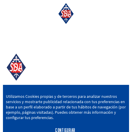
SD AMOREBIETA
Utilizamos Cookies propias y de terceros para analizar nuestros
servicios y mostrarte publicidad relacionada con tus preferencias en
San Miguel Kalea, 16, 48340 Amorebieta, Bizkaia
base a un perfil elaborado a partir de tus hábitos de navegación (por
ejemplo, páginas visitadas). Puedes obtener más información y
946 604 751
|
sda@sdamorebieta.eus
configurar tus preferencias.
CONFIGURAR