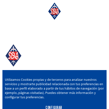
SD AMOREBIETA
Utilizamos Cookies propias y de terceros para analizar nuestros
servicios y mostrarte publicidad relacionada con tus preferencias en
San Miguel Kalea, 16, 48340 Amorebieta, Bizkaia
base a un perfil elaborado a partir de tus hábitos de navegación (por
ejemplo, páginas visitadas). Puedes obtener más información y
946 604 751
|
sda@sdamorebieta.eus
configurar tus preferencias.
CONFIGURAR