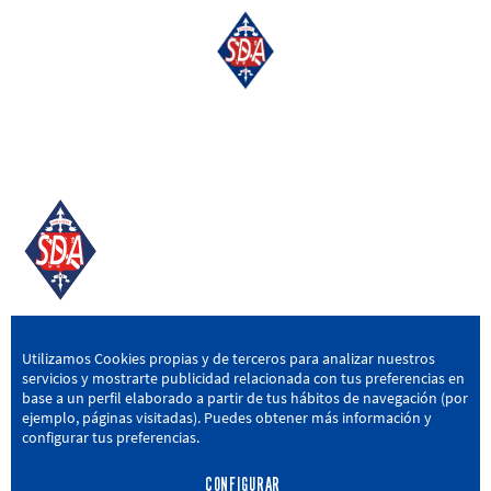
SD AMOREBIETA
Utilizamos Cookies propias y de terceros para analizar nuestros
servicios y mostrarte publicidad relacionada con tus preferencias en
San Miguel Kalea, 16, 48340 Amorebieta, Bizkaia
base a un perfil elaborado a partir de tus hábitos de navegación (por
ejemplo, páginas visitadas). Puedes obtener más información y
946 604 751
|
sda@sdamorebieta.eus
configurar tus preferencias.
CONFIGURAR