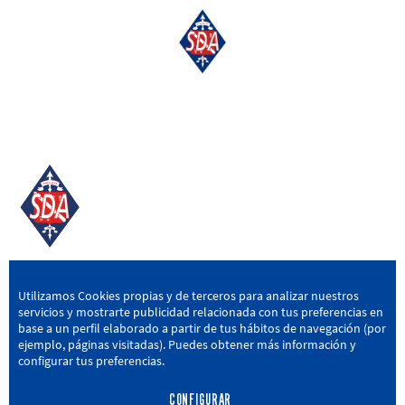
SD AMOREBIETA
Utilizamos Cookies propias y de terceros para analizar nuestros
servicios y mostrarte publicidad relacionada con tus preferencias en
San Miguel Kalea, 16, 48340 Amorebieta, Bizkaia
base a un perfil elaborado a partir de tus hábitos de navegación (por
ejemplo, páginas visitadas). Puedes obtener más información y
946 604 751
|
sda@sdamorebieta.eus
configurar tus preferencias.
CONFIGURAR