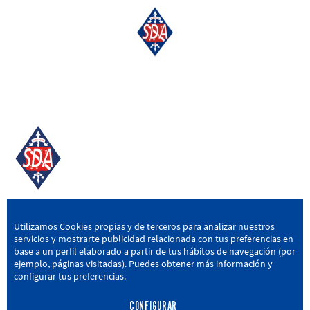
SD AMOREBIETA
Utilizamos Cookies propias y de terceros para analizar nuestros
servicios y mostrarte publicidad relacionada con tus preferencias en
San Miguel Kalea, 16, 48340 Amorebieta, Bizkaia
base a un perfil elaborado a partir de tus hábitos de navegación (por
ejemplo, páginas visitadas). Puedes obtener más información y
946 604 751
|
sda@sdamorebieta.eus
configurar tus preferencias.
CONFIGURAR