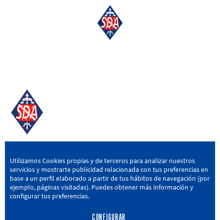
SD AMOREBIETA
Utilizamos Cookies propias y de terceros para analizar nuestros
servicios y mostrarte publicidad relacionada con tus preferencias en
San Miguel Kalea, 16, 48340 Amorebieta, Bizkaia
base a un perfil elaborado a partir de tus hábitos de navegación (por
ejemplo, páginas visitadas). Puedes obtener más información y
946 604 751
|
sda@sdamorebieta.eus
configurar tus preferencias.
CONFIGURAR