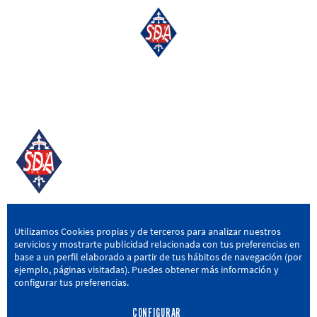
SD AMOREBIETA
Utilizamos Cookies propias y de terceros para analizar nuestros
servicios y mostrarte publicidad relacionada con tus preferencias en
San Miguel Kalea, 16, 48340 Amorebieta, Bizkaia
base a un perfil elaborado a partir de tus hábitos de navegación (por
ejemplo, páginas visitadas). Puedes obtener más información y
946 604 751
|
sda@sdamorebieta.eus
configurar tus preferencias.
CONFIGURAR