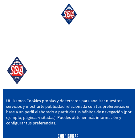
SD AMOREBIETA
Utilizamos Cookies propias y de terceros para analizar nuestros
servicios y mostrarte publicidad relacionada con tus preferencias en
San Miguel Kalea, 16, 48340 Amorebieta, Bizkaia
base a un perfil elaborado a partir de tus hábitos de navegación (por
ejemplo, páginas visitadas). Puedes obtener más información y
946 604 751
|
sda@sdamorebieta.eus
configurar tus preferencias.
CONFIGURAR