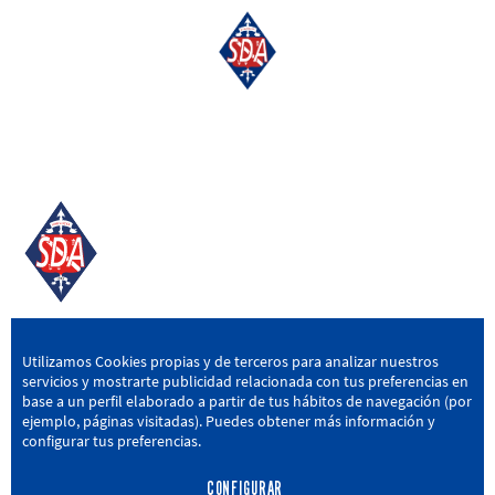
SD AMOREBIETA
Utilizamos Cookies propias y de terceros para analizar nuestros
servicios y mostrarte publicidad relacionada con tus preferencias en
San Miguel Kalea, 16, 48340 Amorebieta, Bizkaia
base a un perfil elaborado a partir de tus hábitos de navegación (por
ejemplo, páginas visitadas). Puedes obtener más información y
946 604 751
|
sda@sdamorebieta.eus
configurar tus preferencias.
CONFIGURAR