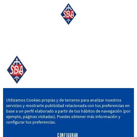
SD AMOREBIETA
Utilizamos Cookies propias y de terceros para analizar nuestros
servicios y mostrarte publicidad relacionada con tus preferencias en
San Miguel Kalea, 16, 48340 Amorebieta, Bizkaia
base a un perfil elaborado a partir de tus hábitos de navegación (por
ejemplo, páginas visitadas). Puedes obtener más información y
946 604 751
|
sda@sdamorebieta.eus
configurar tus preferencias.
CONFIGURAR