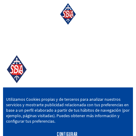
SD AMOREBIETA
Utilizamos Cookies propias y de terceros para analizar nuestros
servicios y mostrarte publicidad relacionada con tus preferencias en
San Miguel Kalea, 16, 48340 Amorebieta, Bizkaia
base a un perfil elaborado a partir de tus hábitos de navegación (por
ejemplo, páginas visitadas). Puedes obtener más información y
946 604 751
|
sda@sdamorebieta.eus
configurar tus preferencias.
CONFIGURAR