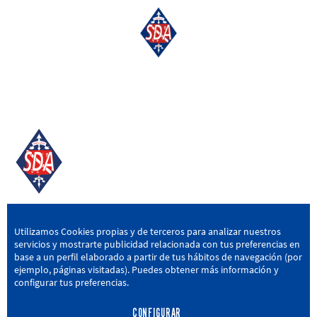
SD AMOREBIETA
Utilizamos Cookies propias y de terceros para analizar nuestros
servicios y mostrarte publicidad relacionada con tus preferencias en
San Miguel Kalea, 16, 48340 Amorebieta, Bizkaia
base a un perfil elaborado a partir de tus hábitos de navegación (por
ejemplo, páginas visitadas). Puedes obtener más información y
946 604 751
|
sda@sdamorebieta.eus
configurar tus preferencias.
CONFIGURAR