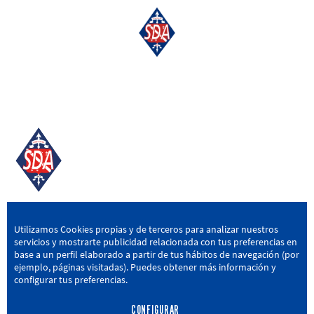
SD AMOREBIETA
Utilizamos Cookies propias y de terceros para analizar nuestros
servicios y mostrarte publicidad relacionada con tus preferencias en
San Miguel Kalea, 16, 48340 Amorebieta, Bizkaia
base a un perfil elaborado a partir de tus hábitos de navegación (por
ejemplo, páginas visitadas). Puedes obtener más información y
946 604 751
|
sda@sdamorebieta.eus
configurar tus preferencias.
CONFIGURAR