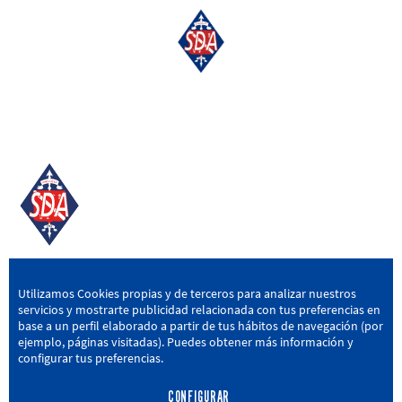
SD AMOREBIETA
Utilizamos Cookies propias y de terceros para analizar nuestros
servicios y mostrarte publicidad relacionada con tus preferencias en
San Miguel Kalea, 16, 48340 Amorebieta, Bizkaia
base a un perfil elaborado a partir de tus hábitos de navegación (por
ejemplo, páginas visitadas). Puedes obtener más información y
946 604 751
|
sda@sdamorebieta.eus
configurar tus preferencias.
CONFIGURAR