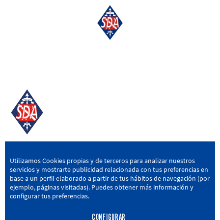
SD AMOREBIETA
Utilizamos Cookies propias y de terceros para analizar nuestros
servicios y mostrarte publicidad relacionada con tus preferencias en
San Miguel Kalea, 16, 48340 Amorebieta, Bizkaia
base a un perfil elaborado a partir de tus hábitos de navegación (por
ejemplo, páginas visitadas). Puedes obtener más información y
946 604 751
|
sda@sdamorebieta.eus
configurar tus preferencias.
CONFIGURAR