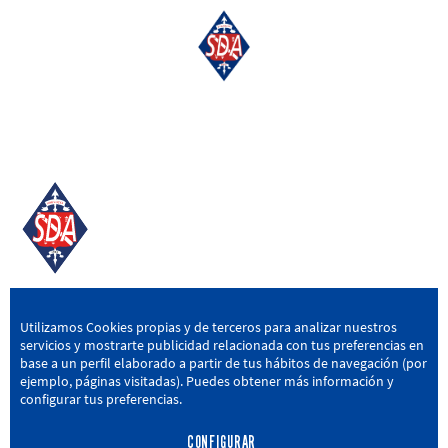
SD AMOREBIETA
Utilizamos Cookies propias y de terceros para analizar nuestros
servicios y mostrarte publicidad relacionada con tus preferencias en
San Miguel Kalea, 16, 48340 Amorebieta, Bizkaia
base a un perfil elaborado a partir de tus hábitos de navegación (por
ejemplo, páginas visitadas). Puedes obtener más información y
946 604 751
|
sda@sdamorebieta.eus
configurar tus preferencias.
CONFIGURAR