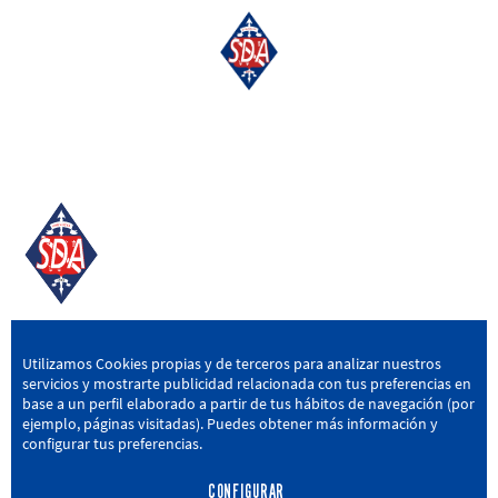
SD AMOREBIETA
Utilizamos Cookies propias y de terceros para analizar nuestros
servicios y mostrarte publicidad relacionada con tus preferencias en
San Miguel Kalea, 16, 48340 Amorebieta, Bizkaia
base a un perfil elaborado a partir de tus hábitos de navegación (por
ejemplo, páginas visitadas). Puedes obtener más información y
946 604 751
|
sda@sdamorebieta.eus
configurar tus preferencias.
CONFIGURAR