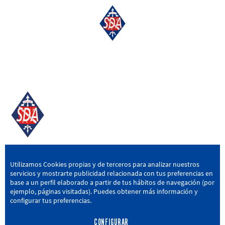
SD AMOREBIETA
Utilizamos Cookies propias y de terceros para analizar nuestros
servicios y mostrarte publicidad relacionada con tus preferencias en
San Miguel Kalea, 16, 48340 Amorebieta, Bizkaia
base a un perfil elaborado a partir de tus hábitos de navegación (por
ejemplo, páginas visitadas). Puedes obtener más información y
946 604 751
|
sda@sdamorebieta.eus
configurar tus preferencias.
CONFIGURAR