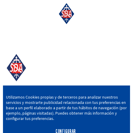
SD AMOREBIETA
Utilizamos Cookies propias y de terceros para analizar nuestros
servicios y mostrarte publicidad relacionada con tus preferencias en
San Miguel Kalea, 16, 48340 Amorebieta, Bizkaia
base a un perfil elaborado a partir de tus hábitos de navegación (por
ejemplo, páginas visitadas). Puedes obtener más información y
946 604 751
|
sda@sdamorebieta.eus
configurar tus preferencias.
CONFIGURAR