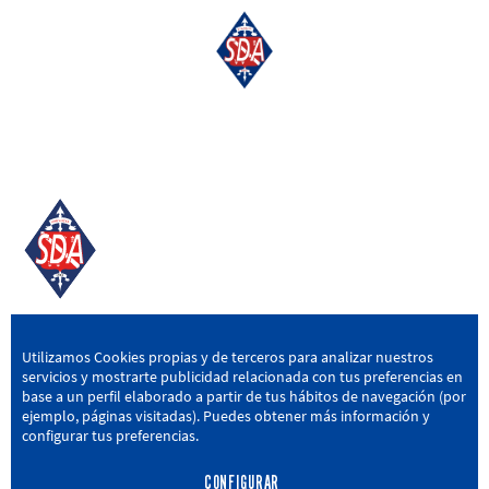
SD AMOREBIETA
Utilizamos Cookies propias y de terceros para analizar nuestros
servicios y mostrarte publicidad relacionada con tus preferencias en
San Miguel Kalea, 16, 48340 Amorebieta, Bizkaia
base a un perfil elaborado a partir de tus hábitos de navegación (por
ejemplo, páginas visitadas). Puedes obtener más información y
946 604 751
|
sda@sdamorebieta.eus
configurar tus preferencias.
CONFIGURAR