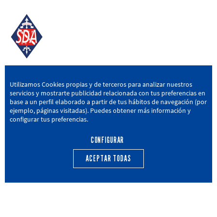
SD AMOREBIETA
Utilizamos Cookies propias y de terceros para analizar nuestros
servicios y mostrarte publicidad relacionada con tus preferencias en
San Miguel Kalea, 16, 48340 Amorebieta, Bizkaia
base a un perfil elaborado a partir de tus hábitos de navegación (por
ejemplo, páginas visitadas). Puedes obtener más información y
946 604 751
|
sda@sdamorebieta.eus
configurar tus preferencias.
CONFIGURAR
ACEPTAR TODAS
PRIMER EQUIPO
CANTERA
ACTUALIDAD
CALENDARIO
TRANSPARENCIA
Política de privacidad
Política de cookies