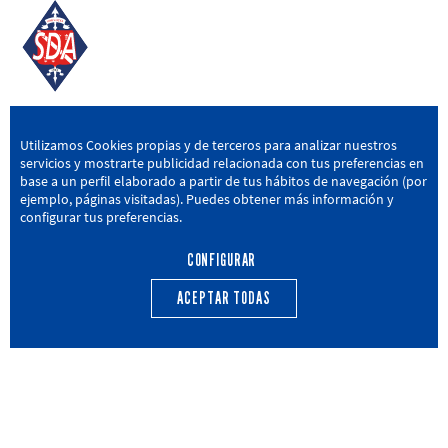
SD AMOREBIETA
Utilizamos Cookies propias y de terceros para analizar nuestros
servicios y mostrarte publicidad relacionada con tus preferencias en
San Miguel Kalea, 16, 48340 Amorebieta, Bizkaia
base a un perfil elaborado a partir de tus hábitos de navegación (por
ejemplo, páginas visitadas). Puedes obtener más información y
946 604 751
|
sda@sdamorebieta.eus
configurar tus preferencias.
CONFIGURAR
ACEPTAR TODAS
PRIMER EQUIPO
CANTERA
ACTUALIDAD
CALENDARIO
TRANSPARENCIA
Política de privacidad
Política de cookies