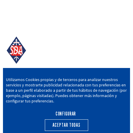
SD AMOREBIETA
Utilizamos Cookies propias y de terceros para analizar nuestros
servicios y mostrarte publicidad relacionada con tus preferencias en
San Miguel Kalea, 16, 48340 Amorebieta, Bizkaia
base a un perfil elaborado a partir de tus hábitos de navegación (por
ejemplo, páginas visitadas). Puedes obtener más información y
946 604 751
|
sda@sdamorebieta.eus
configurar tus preferencias.
CONFIGURAR
ACEPTAR TODAS
PRIMER EQUIPO
CANTERA
ACTUALIDAD
CALENDARIO