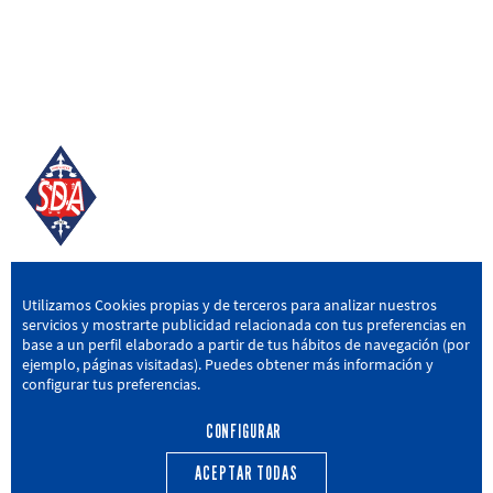
SD AMOREBIETA
Utilizamos Cookies propias y de terceros para analizar nuestros
servicios y mostrarte publicidad relacionada con tus preferencias en
San Miguel Kalea, 16, 48340 Amorebieta, Bizkaia
base a un perfil elaborado a partir de tus hábitos de navegación (por
ejemplo, páginas visitadas). Puedes obtener más información y
946 604 751
|
sda@sdamorebieta.eus
configurar tus preferencias.
CONFIGURAR
ACEPTAR TODAS
PRIMER EQUIPO
CANTERA
ACTUALIDAD
CALENDARIO