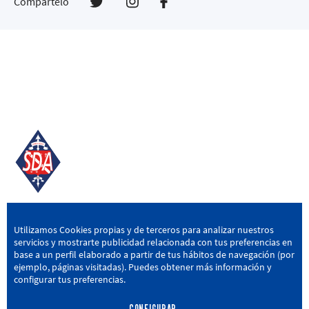
Compártelo
SD AMOREBIETA
Utilizamos Cookies propias y de terceros para analizar nuestros
servicios y mostrarte publicidad relacionada con tus preferencias en
San Miguel Kalea, 16, 48340 Amorebieta, Bizkaia
base a un perfil elaborado a partir de tus hábitos de navegación (por
ejemplo, páginas visitadas). Puedes obtener más información y
946 604 751
|
sda@sdamorebieta.eus
configurar tus preferencias.