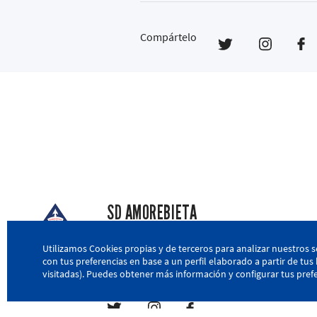
Compártelo
SD AMOREBIETA
San Miguel Kalea, 16, 48340 Amorebieta, Biz
Utilizamos Cookies propias y de terceros para analizar nuestros s
con tus preferencias en base a un perfil elaborado a partir de tu
946 604 751
|
sda@sdamorebieta.eus
visitadas). Puedes obtener más información y configurar tus prefe