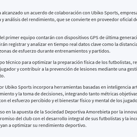
a alcanzado un acuerdo de colaboración con Ubiko Sports, empres
 y análisis del rendimiento, que se convierte en proveedor oficial d
 del primer equipo contarán con dispositivos GPS de última generac
án registrar y analizar en tiempo real datos clave como la distancia
s zonas de esfuerzo durante entrenamientos y partidos.
o técnico para optimizar la preparación física de los futbolistas, re
jugador y contribuir a la prevención de lesiones mediante una ges
to.
r Ubiko Sports incorpora herramientas basadas en inteligencia artif
ndimiento y la toma de decisiones, integrando tanto métricas objetiv
on el esfuerzo percibido y el bienestar físico y mental de los jugad
o en la apuesta de la Sociedad Deportiva Amorebieta por la innova
miso del club con el desarrollo integral de sus futbolistas y la in
yan a optimizar su rendimiento deportivo.