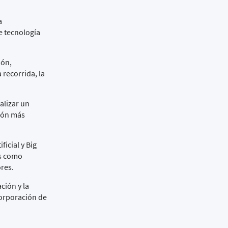
a
e tecnología
ión,
 recorrida, la
alizar un
tión más
icial y Big
as como
ores.
ción y la
corporación de