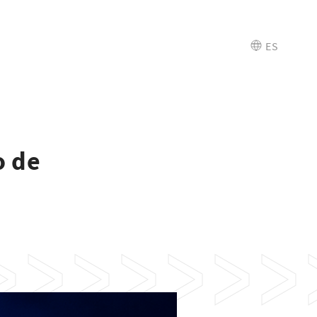
ES
o de