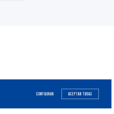
PRIMER EQUIPO
CANTERA
ACTUALIDAD
CALENDARIO
CONFIGURAR
ACEPTAR TODAS
TRANSPARENCIA