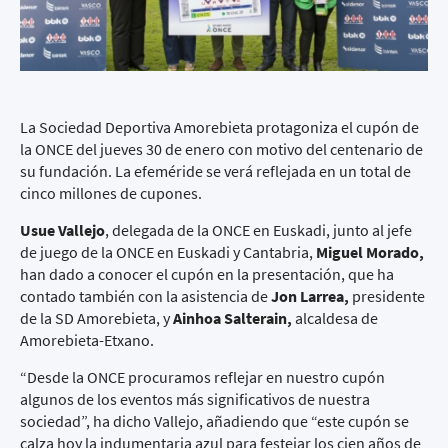
La
Sociedad Deportiva Amorebieta
protagoniza el cupón de
la
ONCE
del jueves 30 de enero con motivo del centenario de
su fundación. La efeméride se verá reflejada en un total de
cinco millones de cupones.
Usue Vallejo
, delegada de la
ONCE en Euskadi
, junto al jefe
de juego de la ONCE en Euskadi y Cantabria,
Miguel Morado,
han dado a conocer el cupón en la presentación, que ha
contado también con la asistencia de
Jon Larrea,
presidente
de la SD Amorebieta, y
Ainhoa Salterain,
alcaldesa de
Amorebieta-Etxano.
“Desde la ONCE procuramos reflejar en nuestro cupón
algunos de los eventos más significativos de nuestra
sociedad”, ha dicho Vallejo, añadiendo que “este cupón se
calza hoy la indumentaria azul para festejar los cien años de