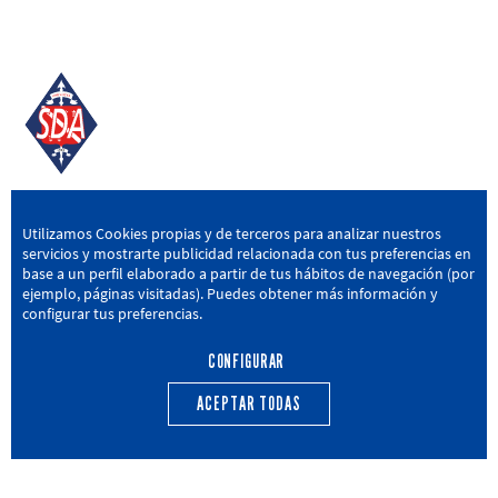
SD AMOREBIETA
Utilizamos Cookies propias y de terceros para analizar nuestros
servicios y mostrarte publicidad relacionada con tus preferencias en
San Miguel Kalea, 16, 48340 Amorebieta, Bizkaia
base a un perfil elaborado a partir de tus hábitos de navegación (por
ejemplo, páginas visitadas). Puedes obtener más información y
946 604 751
|
sda@sdamorebieta.eus
configurar tus preferencias.
CONFIGURAR
ACEPTAR TODAS
PRIMER EQUIPO
CANTERA
ACTUALIDAD
CALENDARIO
TRANSPARENCIA