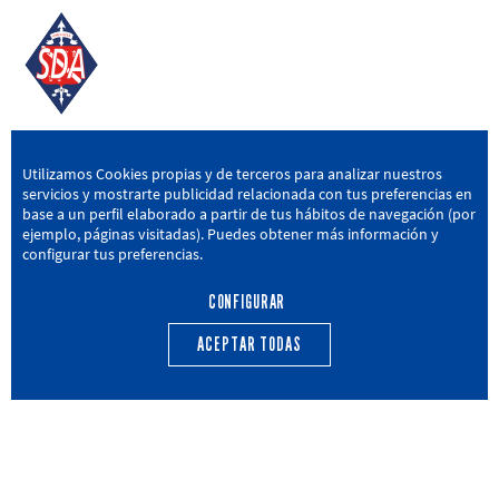
SD AMOREBIETA
Utilizamos Cookies propias y de terceros para analizar nuestros
servicios y mostrarte publicidad relacionada con tus preferencias en
San Miguel Kalea, 16, 48340 Amorebieta, Bizkaia
base a un perfil elaborado a partir de tus hábitos de navegación (por
ejemplo, páginas visitadas). Puedes obtener más información y
946 604 751
|
sda@sdamorebieta.eus
configurar tus preferencias.
CONFIGURAR
ACEPTAR TODAS
PRIMER EQUIPO
CANTERA
ACTUALIDAD
CALENDARIO
TRANSPARENCIA
Política de privacidad
Política de cookies