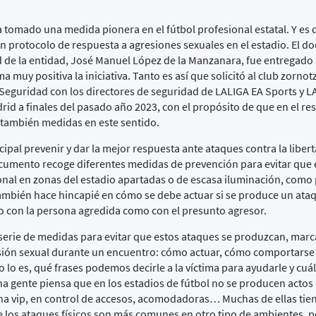
tomado una medida pionera en el fútbol profesional estatal. Y es q
n protocolo de respuesta a agresiones sexuales en el estadio. El 
d de la entidad, José Manuel López de la Manzanara, fue entregad
 muy positiva la iniciativa. Tanto es así que solicitó al club zorno
 Seguridad con los directores de seguridad de LALIGA EA Sports y L
 a finales del pasado año 2023, con el propósito de que en el res
n también medidas en este sentido.
cipal prevenir y dar la mejor respuesta ante ataques contra la liber
documento recoge diferentes medidas de prevención para evitar que
nal en zonas del estadio apartadas o de escasa iluminación, como
 también hace hincapié en cómo se debe actuar si se produce un ata
to con la persona agredida como con el presunto agresor.
 serie de medidas para evitar que estos ataques se produzcan, marca
sión sexual durante un encuentro: cómo actuar, cómo comportarse 
no lo es, qué frases podemos decirle a la víctima para ayudarle y cuá
a gente piensa que en los estadios de fútbol no se producen actos d
ona vip, en control de accesos, acomodadoras… Muchas de ellas tie
ue los ataques físicos son más comunes en otro tipo de ambientes, p