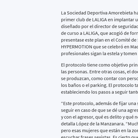
La Sociedad Deportiva Amorebieta ha 
primer club de LALIGA en implantar u
diseñado por el director de segurida
de curso a LALIGA, que acogió de forma
presentase este plan en el Comité de
HYPERMOTION que se celebró en Madrid
profesionales sigan la estela y tome
El protocolo tiene como objetivo prin
las personas. Entre otras cosas, el 
se produzcan, como contar con perso
los baños o el parking. El protocolo
estableciendo los pasos a seguir tan
“Este protocolo, además de fijar una
seguir en caso de que se dé una agre
y con el agresor, qué es delito y qué 
detalla López de la Manzanara. “Much
pero esas mujeres que están en la z
escuchar frases sexistas. Es cierto q