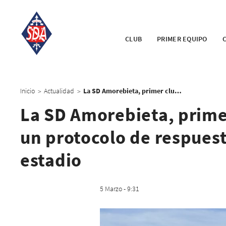
CLUB
PRIMER EQUIPO
Inicio
Actualidad
La SD Amorebieta, primer club de LALIGA en implantar un protocolo de respuesta a agresiones sexuales en el estadio
>
>
La SD Amorebieta, prime
un protocolo de respuest
estadio
5 Marzo - 9:31