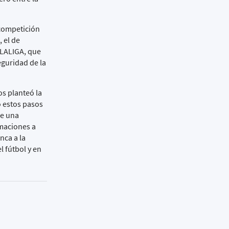
a competición
 el de
 LALIGA, que
eguridad de la
os planteó la
o estos pasos
de una
rmaciones a
nca a la
l fútbol y en