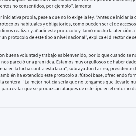
entos no consentidos, por ejemplo”, lamenta.
 iniciativa propia, pese a que no lo exige la ley. “Antes de iniciar l
rotocolos habituales y obligatorios, como pueden ser el de accesos,
imos realizar y añadir este protocolo y llamó mucho la atención a
 un protocolo de este tipo a nivel nacional”, explica el director de s
con buena voluntad y trabajo es bienvenido, por lo que cuando se n
lo nos pareció una gran idea. Estamos muy orgullosos de haber dad
ena en la lucha contra esta lacra”, subraya Jon Larrea, presidente 
ambién ha extendido este protocolo al fútbol base, ofreciendo fo
a cantera. “La mejor noticia sería que no tengamos que llevarlo nu
n para evitar que se produzcan ataques de este tipo en el entorno de