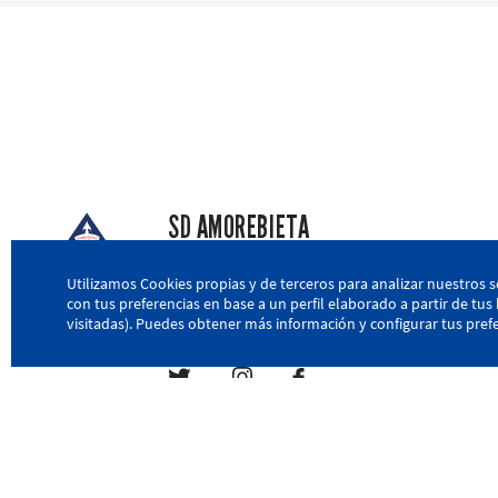
SD AMOREBIETA
San Miguel Kalea, 16, 48340 Amorebieta, Biz
Utilizamos Cookies propias y de terceros para analizar nuestros s
con tus preferencias en base a un perfil elaborado a partir de tu
946 604 751
|
sda@sdamorebieta.eus
visitadas). Puedes obtener más información y configurar tus prefe
Política de privacidad
Política de cookies