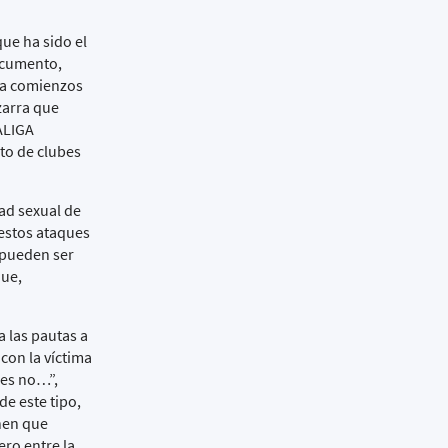
ue ha sido el
documento,
o a comienzos
tzarra que
ALIGA
to de clubes
tad sexual de
 estos ataques
 pueden ser
que,
 las pautas a
con la víctima
les no…”,
e este tipo,
nen que
ero entre la