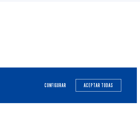
PRIMER EQUIPO
CANTERA
ACTUALIDAD
CALENDARIO
CONFIGURAR
ACEPTAR TODAS
TRANSPARENCIA