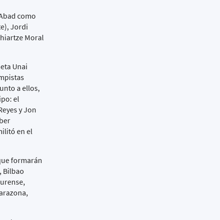
u Abad como
e), Jordi
ohiartze Moral
meta Unai
ampistas
unto a ellos,
po: el
Reyes y Jon
aber
litó en el
 que formarán
, Bilbao
Ourense,
Tarazona,