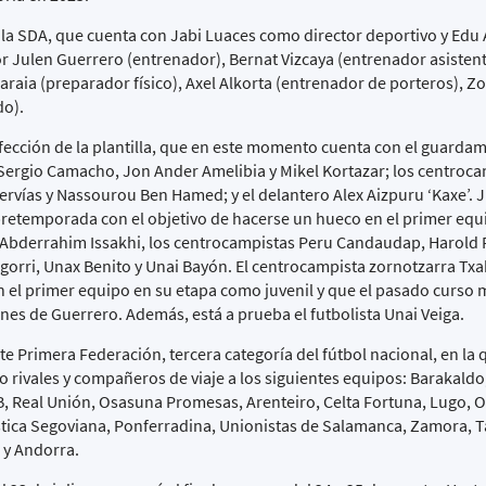
de la SDA, que cuenta con Jabi Luaces como director deportivo y Ed
r Julen Guerrero (entrenador), Bernat Vizcaya (entrenador asistent
Baraia (preparador físico), Axel Alkorta (entrenador de porteros), Z
do).
nfección de la plantilla, que en este momento cuenta con el guarda
 Sergio Camacho, Jon Ander Amelibia y Mikel Kortazar; los centroc
ervías y Nassourou Ben Hamed; y el delantero Alex Aizpuru ‘Kaxe’. J
etemporada con el objetivo de hacerse un hueco en el primer equi
a Abderrahim Issakhi, los centrocampistas Peru Candaudap, Harold 
kagorri, Unax Benito y Unai Bayón. El centrocampista zornotzarra Tx
 el primer equipo en su etapa como juvenil y que el pasado curso mi
nes de Guerrero. Además, está a prueba el futbolista Unai Veiga.
te Primera Federación, tercera categoría del fútbol nacional, en la
o rivales y compañeros de viaje a los siguientes equipos: Barakaldo
 B, Real Unión, Osasuna Promesas, Arenteiro, Celta Fortuna, Lugo, 
stica Segoviana, Ponferradina, Unionistas de Salamanca, Zamora, 
 y Andorra.