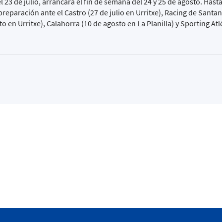
l 23 de julio, arrancará el fin de semana del 24 y 25 de agosto. Hast
reparación ante el Castro (27 de julio en Urritxe), Racing de Santan
o en Urritxe), Calahorra (10 de agosto en La Planilla) y Sporting Atl
kaia