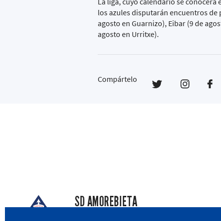
La liga, cuyo calendario se conocerá e
los azules disputarán encuentros de p
agosto en Guarnizo), Eibar (9 de agost
agosto en Urritxe).
Compártelo
SD AMOREBIETA
San Miguel Kalea, 16, 48340 Amorebieta, Biz