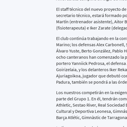
El staff técnico del nuevo proyecto 
secretario técnico, estará formado po
Martín (entrenador asistente), Aitor 
(fisioterapeuta) e Iker Zarate (delega
El club continúa trabajando en la co
Marino; los defensas Alex Carbonell,
Álvaro Yuste, Berto González, Pablo H
ocho canteranos han comenzado la pr
portero Yanniick Pedrosa, el defens
Goirizelaia, y los delanteros Iker Re
Ajuriagoikoa, jugador que debutó con
Padura, también se pondrá a las órde
Los nuestros competirán en la exigen
parte del Grupo 1. En él, tendrán com
Athletic, Sestao River, Real Sociedad
Cultural y Deportiva Leonesa, Gimná
Barça Atlétic, Gimnàstic de Tarragona