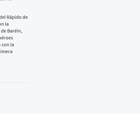
 del Rápido de
on la
 de Baréin,
 héroes
 con la
rimera