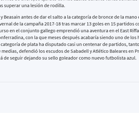
s superar una lesión de rodilla.
a y Beasain antes de dar el salto a la categoría de bronce de la mano
vernal de la campaña 2017-18 tras marcar 13 goles en 15 partidos c
rso en el conjunto gallego emprendió una aventura en el East Riffa
onferradina, con la que meses después acabaría siendo uno de los
 categoría de plata ha disputado casi un centenar de partidos, tanto
e medias, defendió los escudos de Sabadell y Atlético Baleares en P
rá de seguir dejando su sello goleador como nuevo futbolista azul.