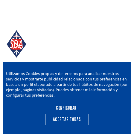
SD AMOREBIETA
Utilizamos Cookies propias y de terceros para analizar nuestros
servicios y mostrarte publicidad relacionada con tus preferencias en
San Miguel Kalea, 16, 48340 Amorebieta, Bizkaia
base a un perfil elaborado a partir de tus hábitos de navegación (por
ejemplo, páginas visitadas). Puedes obtener más información y
946 604 751
|
sda@sdamorebieta.eus
configurar tus preferencias.
CONFIGURAR
ACEPTAR TODAS
PRIMER EQUIPO
CANTERA
ACTUALIDAD
CALENDARIO