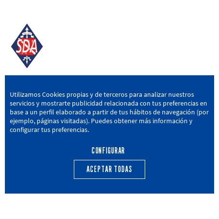
SD AMOREBIETA
Utilizamos Cookies propias y de terceros para analizar nuestros
servicios y mostrarte publicidad relacionada con tus preferencias en
San Miguel Kalea, 16, 48340 Amorebieta, Bizkaia
base a un perfil elaborado a partir de tus hábitos de navegación (por
ejemplo, páginas visitadas). Puedes obtener más información y
946 604 751
|
sda@sdamorebieta.eus
configurar tus preferencias.
CONFIGURAR
ACEPTAR TODAS
PRIMER EQUIPO
CANTERA
ACTUALIDAD
CALENDARIO
TRANSPARENCIA