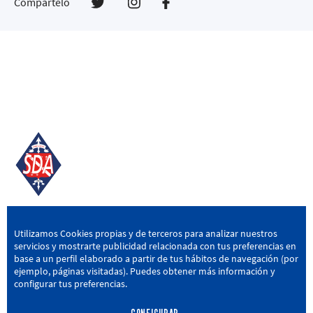
Compártelo
SD AMOREBIETA
Utilizamos Cookies propias y de terceros para analizar nuestros
servicios y mostrarte publicidad relacionada con tus preferencias en
San Miguel Kalea, 16, 48340 Amorebieta, Bizkaia
base a un perfil elaborado a partir de tus hábitos de navegación (por
ejemplo, páginas visitadas). Puedes obtener más información y
946 604 751
|
sda@sdamorebieta.eus
configurar tus preferencias.