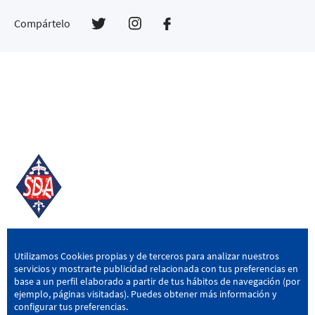
Compártelo
SD AMOREBIETA
Utilizamos Cookies propias y de terceros para analizar nuestros
servicios y mostrarte publicidad relacionada con tus preferencias en
San Miguel Kalea, 16, 48340 Amorebieta, Bizkaia
base a un perfil elaborado a partir de tus hábitos de navegación (por
ejemplo, páginas visitadas). Puedes obtener más información y
946 604 751
|
sda@sdamorebieta.eus
configurar tus preferencias.