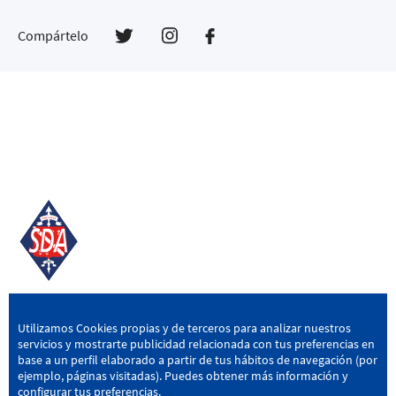
Compártelo
SD AMOREBIETA
Utilizamos Cookies propias y de terceros para analizar nuestros
servicios y mostrarte publicidad relacionada con tus preferencias en
San Miguel Kalea, 16, 48340 Amorebieta, Bizkaia
base a un perfil elaborado a partir de tus hábitos de navegación (por
ejemplo, páginas visitadas). Puedes obtener más información y
946 604 751
|
sda@sdamorebieta.eus
configurar tus preferencias.